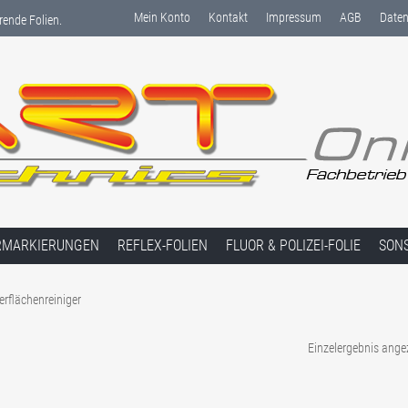
Mein Konto
Kontakt
Impressum
AGB
Daten
rende Folien.
RMARKIERUNGEN
REFLEX-FOLIEN
FLUOR & POLIZEI-FOLIE
SON
erflächenreiniger
Einzelergebnis ange