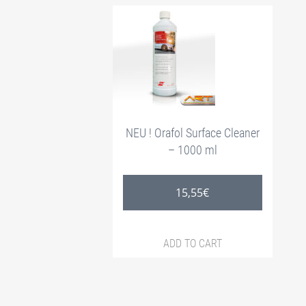
NEU ! Orafol Surface Cleaner
– 1000 ml
15,55
€
ADD TO CART