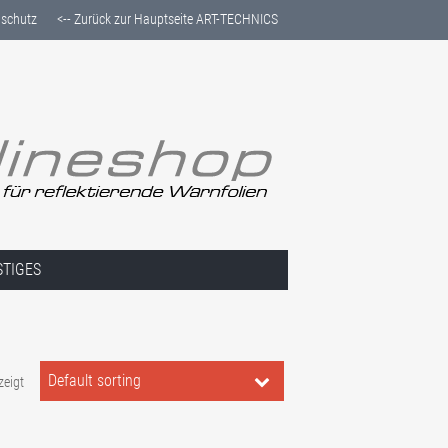
schutz
<-- Zurück zur Hauptseite ART-TECHNICS
STIGES
Default sorting
zeigt