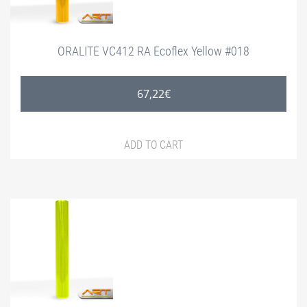
ORALITE VC412 RA Ecoflex Yellow #018
67,22
€
ADD TO CART