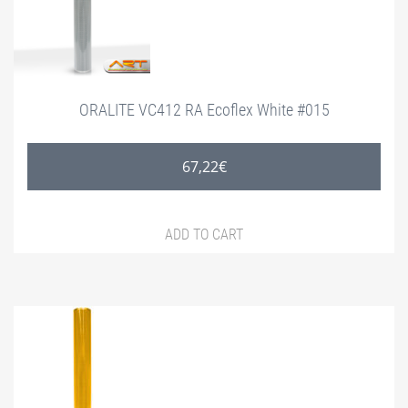
ECOFLEX-
GAPS
ORALITE VC412 RA Ecoflex White #015
67,22
€
ADD TO CART