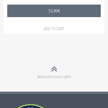
72,90
€
ADD TO CART
BRING MICH NACH OBEN