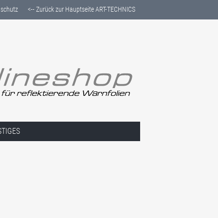
schutz
<-- Zurück zur Hauptseite ART-TECHNICS
STIGES