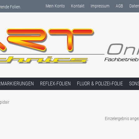
Mein Konto
Kontakt
Impressum
AGB
Daten
rende Folien.
RMARKIERUNGEN
REFLEX-FOLIEN
FLUOR & POLIZEI-FOLIE
SON
pidair
Einzelergebnis ange