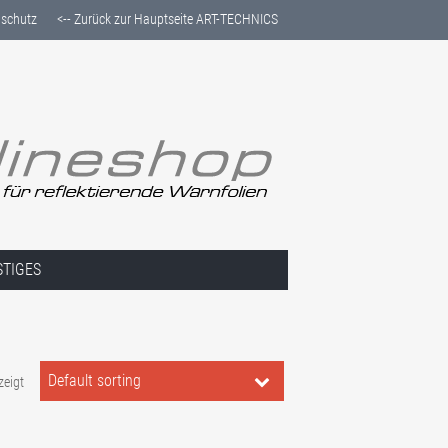
schutz
<-- Zurück zur Hauptseite ART-TECHNICS
STIGES
Default sorting
zeigt