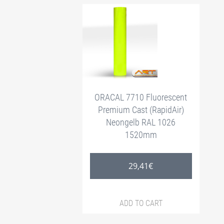
ORACAL 7710 Fluorescent
Premium Cast (RapidAir)
Neongelb RAL 1026
1520mm
29,41
€
ADD TO CART