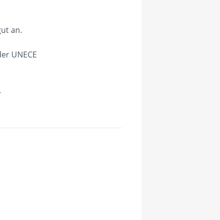
ut an.
 der UNECE
-