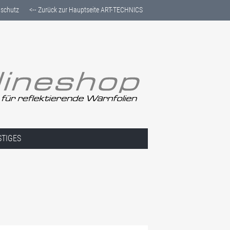
schutz
<-- Zurück zur Hauptseite ART-TECHNICS
STIGES