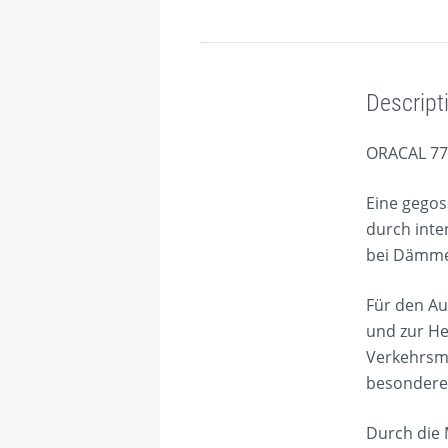
Description
Descript
ORACAL 771
Eine gegos
durch inte
bei Dämmer
Für den Au
und zur He
Verkehrsmi
besondere 
Durch die 