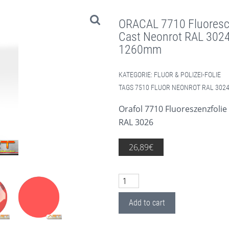
ORACAL 7710 Fluores
Cast Neonrot RAL 3024
1260mm
KATEGORIE:
FLUOR & POLIZEI-FOLIE
TAGS
7510 FLUOR NEONROT RAL 302
Orafol 7710 Fluoreszenzfolie
RAL 3026
26,89
€
ORACAL 7710 Fluorescent Premiu
Add to cart