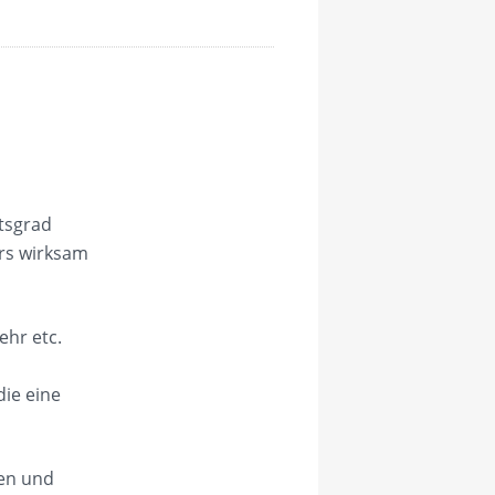
6
itsgrad
ers wirksam
ehr etc.
die eine
hen und