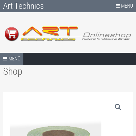
Art Technics
MENÜ
Mein Konto
Fachhandel für reflektierende Folien.
Logout
Kontakt
Impressum
AGB
Zahlungsart
Datenschut
Springe zum Inhalt
HOME
MENÜ
Bestellvorg
<-- Zurück
Shop
WARNMARKIERUNGEN
zur
Hauptseite
WARNMARKIERUNG
KONTURMARKIERUNGEN
ART-
CHEVRON
ROLLEN
REFLEX-FOLIEN
TECHNICS
WARNMARKIERUNG
VC104+
GAPS
VC412 RA ECOFLEX
FLUOR & POLIZEI-FOLIE
MAGNETISCH
KONTURMARKIERUNGEN
3M POLICE-
AVERY VISIFLEX V-8000
SONSTIGES
WARNMARKIERUNG DIN
VC212
GAPS
30710
3M 953-10 POLIZEI-FOLIE
KONTURMARKIERUNG